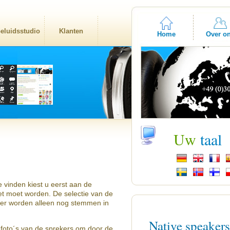
eluidsstudio
Klanten
Home
Over o
Uw
taal
 vinden kiest u eerst aan de
zet moet worden. De selectie van de
 er worden alleen nog stemmen in
Native speaker
 foto´s van de sprekers om door de