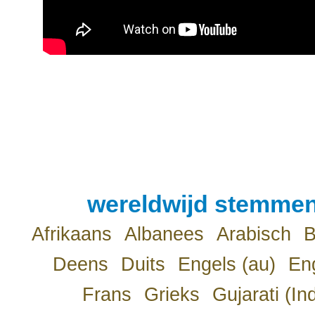
wereldwijd stemmen
Afrikaans
Albanees
Arabisch
B
Deens
Duits
Engels (au)
Eng
Frans
Grieks
Gujarati (In