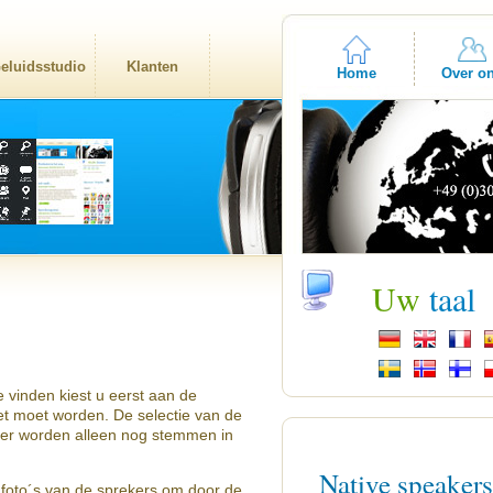
eluidsstudio
Klanten
Home
Over o
Uw
taal
 vinden kiest u eerst aan de
zet moet worden. De selectie van de
 er worden alleen nog stemmen in
Native speaker
 foto´s van de sprekers om door de