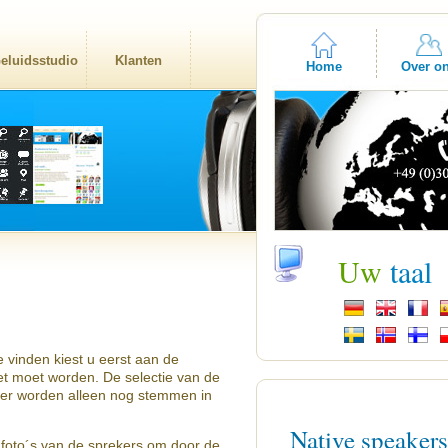
eluidsstudio
Klanten
Home
Over o
Uw
taal
 vinden kiest u eerst aan de
zet moet worden. De selectie van de
 er worden alleen nog stemmen in
Native speaker
 foto´s van de sprekers om door de