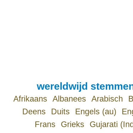
wereldwijd stemmen
Afrikaans
Albanees
Arabisch
B
Deens
Duits
Engels (au)
Eng
Frans
Grieks
Gujarati (In