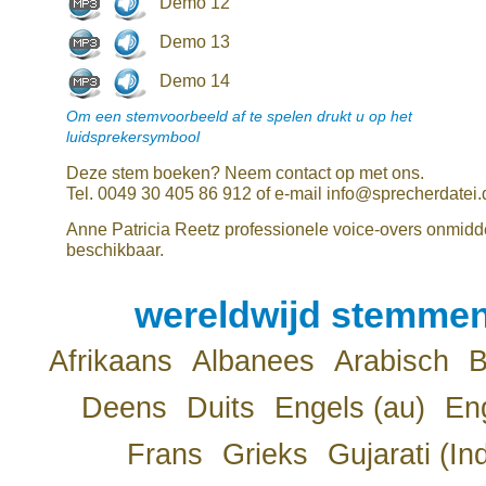
Demo 12
Demo 13
Demo 14
Om een stemvoorbeeld af te spelen drukt u op het
luidsprekersymbool
Deze stem boeken? Neem contact op met ons.
Tel. 0049 30 405 86 912 of e-mail info@sprecherdatei.
Anne Patricia Reetz professionele voice-overs onmidde
beschikbaar.
wereldwijd stemmen
Afrikaans
Albanees
Arabisch
B
Deens
Duits
Engels (au)
Eng
Frans
Grieks
Gujarati (In