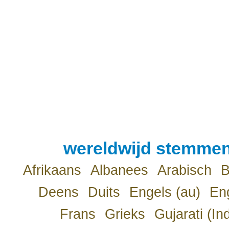
wereldwijd stemmen
Afrikaans
Albanees
Arabisch
B
Deens
Duits
Engels (au)
Eng
Frans
Grieks
Gujarati (In