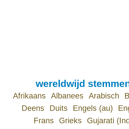
wereldwijd stemmen
Afrikaans
Albanees
Arabisch
B
Deens
Duits
Engels (au)
Eng
Frans
Grieks
Gujarati (In