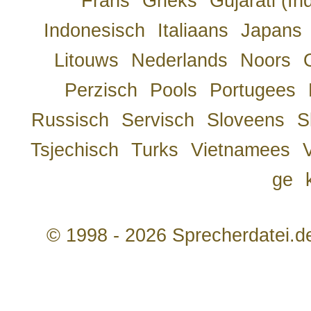
Frans
Grieks
Gujarati (In
Indonesisch
Italiaans
Japans
Litouws
Nederlands
Noors
Perzisch
Pools
Portugees
Russisch
Servisch
Sloveens
S
Tsjechisch
Turks
Vietnamees
ge
© 1998 - 2026 Sprecherdatei.d