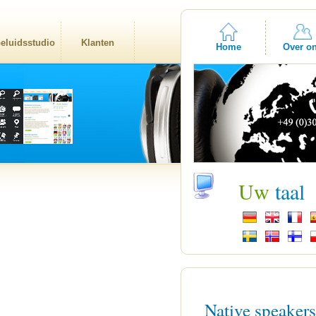
eluidsstudio
Klanten
Home
Over o
Uw
taal
Native speaker