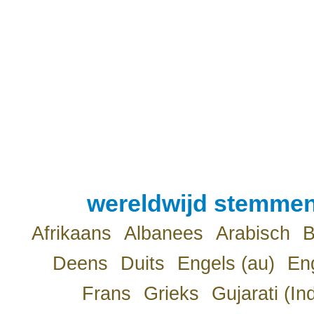
wereldwijd stemmen
Afrikaans
Albanees
Arabisch
B
Deens
Duits
Engels (au)
Eng
Frans
Grieks
Gujarati (In