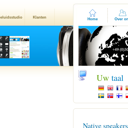
eluidsstudio
Klanten
Home
Over o
Uw
taal
Native speaker