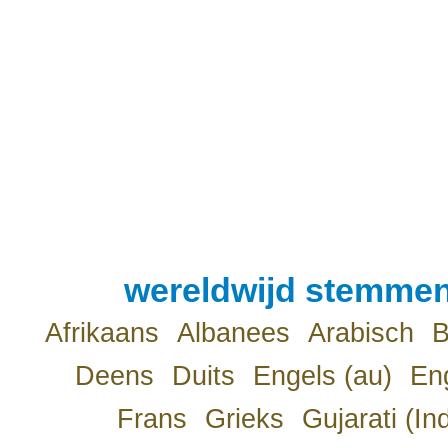
wereldwijd stemmen
Afrikaans
Albanees
Arabisch
B
Deens
Duits
Engels (au)
Eng
Frans
Grieks
Gujarati (In