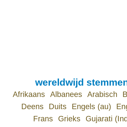
wereldwijd stemmen
Afrikaans
Albanees
Arabisch
B
Deens
Duits
Engels (au)
Eng
Frans
Grieks
Gujarati (In