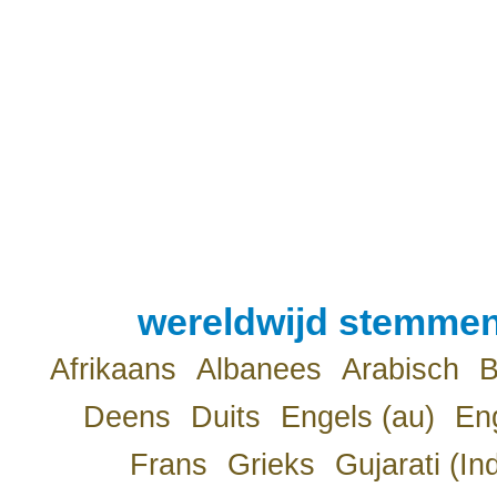
wereldwijd stemmen
Afrikaans
Albanees
Arabisch
B
Deens
Duits
Engels (au)
Eng
Frans
Grieks
Gujarati (In