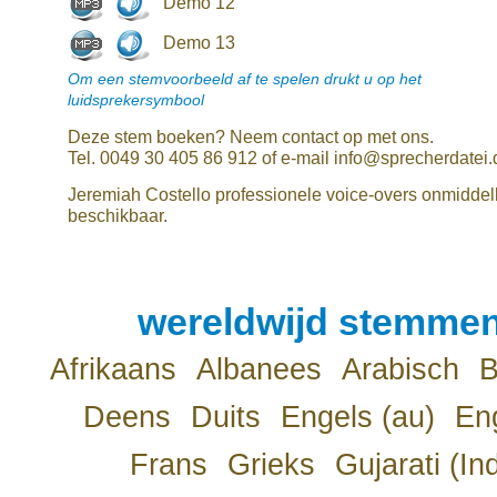
Demo 12
Demo 13
Om een stemvoorbeeld af te spelen drukt u op het
luidsprekersymbool
Deze stem boeken? Neem contact op met ons.
Tel. 0049 30 405 86 912 of e-mail info@sprecherdatei.
Jeremiah Costello professionele voice-overs onmiddell
beschikbaar.
wereldwijd stemmen
Afrikaans
Albanees
Arabisch
B
Deens
Duits
Engels (au)
Eng
Frans
Grieks
Gujarati (In