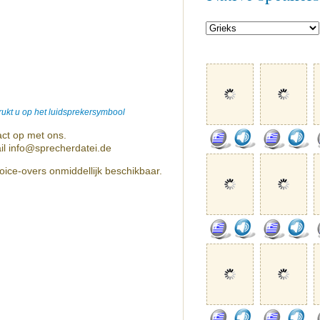
ukt u op het luidsprekersymbool
ct op met ons.
il info@sprecherdatei.de
oice-overs onmiddellijk beschikbaar.