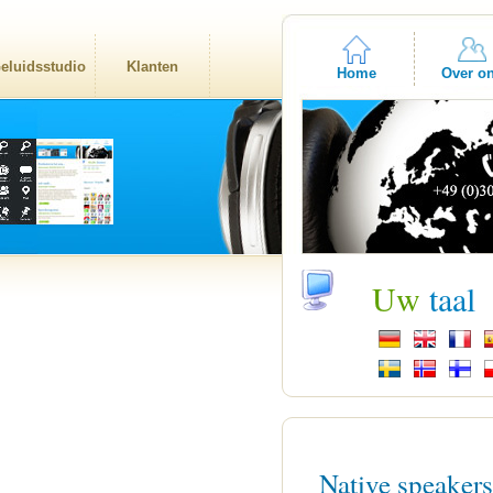
eluidsstudio
Klanten
Home
Over o
Uw
taal
Native speaker