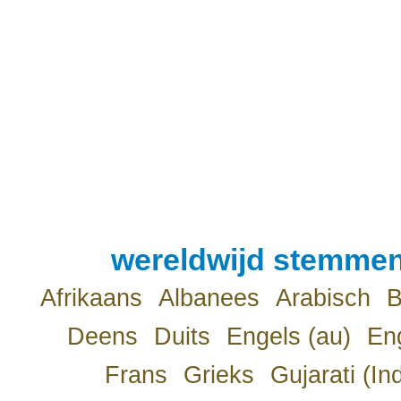
wereldwijd stemmen
Afrikaans
Albanees
Arabisch
B
Deens
Duits
Engels (au)
Eng
Frans
Grieks
Gujarati (In