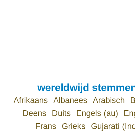
wereldwijd stemmen
Afrikaans
Albanees
Arabisch
B
Deens
Duits
Engels (au)
Eng
Frans
Grieks
Gujarati (In