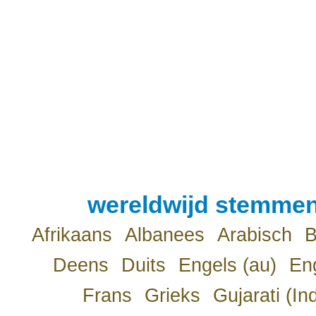
wereldwijd stemmen
Afrikaans
Albanees
Arabisch
B
Deens
Duits
Engels (au)
Eng
Frans
Grieks
Gujarati (In