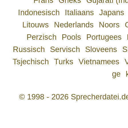
Frans
Grieks
Gujarati (In
Indonesisch
Italiaans
Japans
Litouws
Nederlands
Noors
Perzisch
Pools
Portugees
Russisch
Servisch
Sloveens
S
Tsjechisch
Turks
Vietnamees
ge
© 1998 - 2026 Sprecherdatei.d