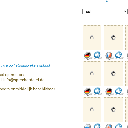
ukt u op het luidsprekersymbool
ct op met ons.
il info@sprecherdatei.de
overs onmiddellijk beschikbaar.