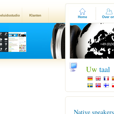
eluidsstudio
Klanten
Home
Over o
Uw
taal
Native speaker