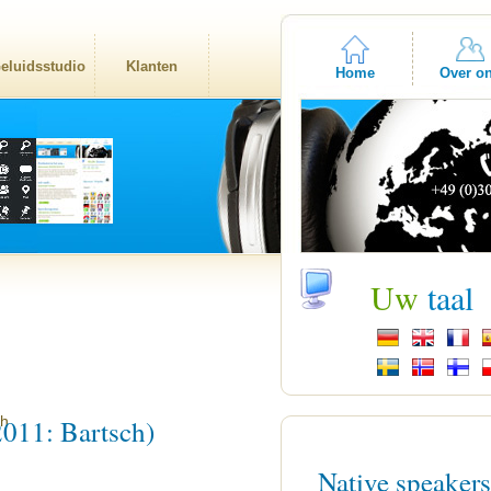
eluidsstudio
Klanten
Home
Over o
Uw
taal
2011: Bartsch)
Native speaker