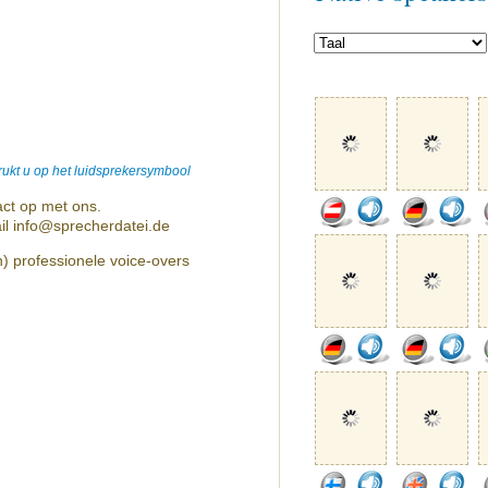
ukt u op het luidsprekersymbool
ct op met ons.
il info@sprecherdatei.de
h) professionele voice-overs