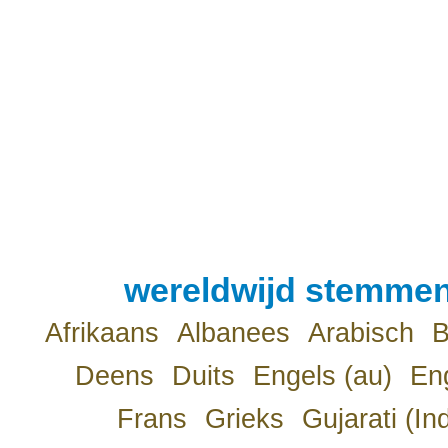
wereldwijd stemmen
Afrikaans
Albanees
Arabisch
B
Deens
Duits
Engels (au)
Eng
Frans
Grieks
Gujarati (In