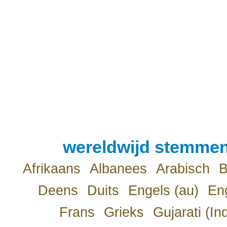
wereldwijd stemmen
Afrikaans
Albanees
Arabisch
B
Deens
Duits
Engels (au)
Eng
Frans
Grieks
Gujarati (In